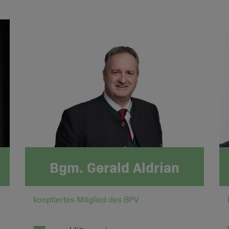
Bgm. Gerald Aldrian
kooptiertes Mitglied des BPV