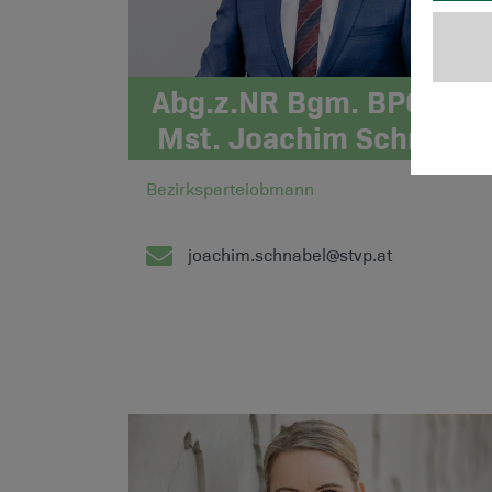
Abg.z.NR Bgm. BPO OPO
Mst. Joachim Schnabel
Bezirksparteiobmann
joachim.schnabel@stvp.at