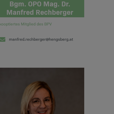
Bgm. OPO Mag. Dr.
Manfred Rechberger
kooptiertes Mitglied des BPV
manfred.rechberger@hengsberg.at