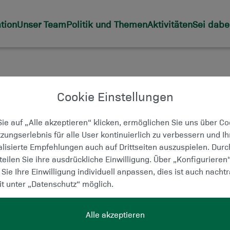
tion
Unser Team
Politik und Themen
Aktivitäten
Sei dabe
EIVORSTAND
Cookie Einstellungen
ie auf „Alle akzeptieren“ klicken, ermöglichen Sie uns über C
zungserlebnis für alle User kontinuierlich zu verbessern und I
lisierte Empfehlungen auch auf Drittseiten auszuspielen. Dur
rteilen Sie ihre ausdrückliche Einwilligung. Über „Konfigurieren
Sie Ihre Einwilligung individuell anpassen, dies ist auch nachtr
it unter „Datenschutz“ möglich.
Alle akzeptieren