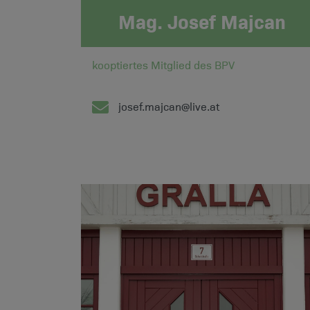
Mag. Josef Majcan
kooptiertes Mitglied des BPV
josef.majcan@live.at