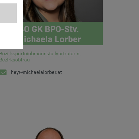
BO GK BPO-Stv.
Michaela Lorber
Bezirksparteiobmannstellvertreterin,
Bezirksobfrau
hey@michaelalorber.at