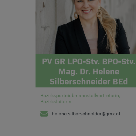
PV GR LPO-Stv. BPO-Stv.
Mag. Dr. Helene
Silberschneider BEd
Bezirksparteiobmannstellvertreterin,
Bezirksleiterin
helene.silberschneider@gmx.at