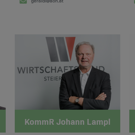
geraldi@aon.at
KommR Johann Lampl