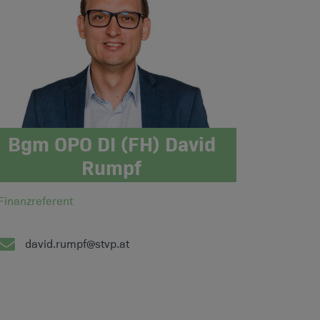
Bgm OPO DI (FH) David
Rumpf
Finanzreferent
david.rumpf@stvp.at