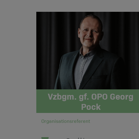
Vzbgm. gf. OPO Georg
Pock
Organisationsreferent