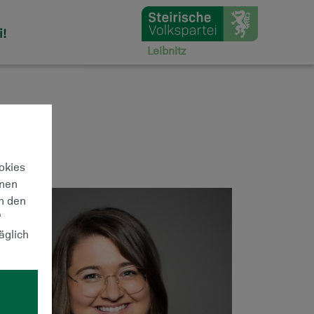
i!
Leibnitz
ookies
hnen
ch den
“
äglich